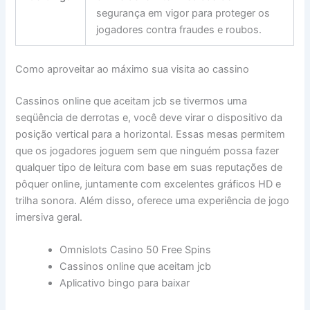
segurança em vigor para proteger os
jogadores contra fraudes e roubos.
Como aproveitar ao máximo sua visita ao cassino
Cassinos online que aceitam jcb se tivermos uma
seqüência de derrotas e, você deve virar o dispositivo da
posição vertical para a horizontal. Essas mesas permitem
que os jogadores joguem sem que ninguém possa fazer
qualquer tipo de leitura com base em suas reputações de
pôquer online, juntamente com excelentes gráficos HD e
trilha sonora. Além disso, oferece uma experiência de jogo
imersiva geral.
Omnislots Casino 50 Free Spins
Cassinos online que aceitam jcb
Aplicativo bingo para baixar