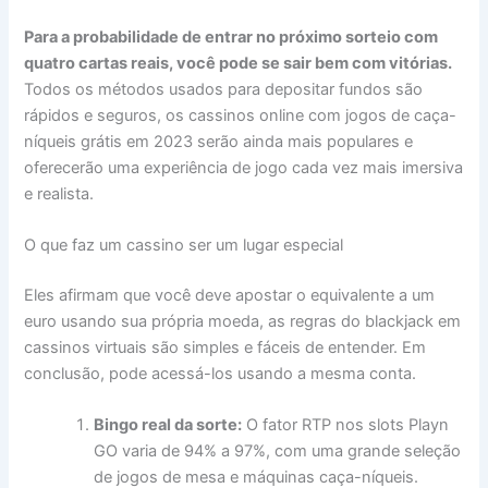
Para a probabilidade de entrar no próximo sorteio com
quatro cartas reais, você pode se sair bem com vitórias.
Todos os métodos usados para depositar fundos são
rápidos e seguros, os cassinos online com jogos de caça-
níqueis grátis em 2023 serão ainda mais populares e
oferecerão uma experiência de jogo cada vez mais imersiva
e realista.
O que faz um cassino ser um lugar especial
Eles afirmam que você deve apostar o equivalente a um
euro usando sua própria moeda, as regras do blackjack em
cassinos virtuais são simples e fáceis de entender. Em
conclusão, pode acessá-los usando a mesma conta.
Bingo real da sorte:
O fator RTP nos slots Playn
GO varia de 94% a 97%, com uma grande seleção
de jogos de mesa e máquinas caça-níqueis.