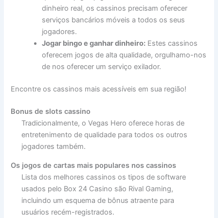
dinheiro real, os cassinos precisam oferecer
serviços bancários móveis a todos os seus
jogadores.
Jogar bingo e ganhar dinheiro:
Estes cassinos
oferecem jogos de alta qualidade, orgulhamo-nos
de nos oferecer um serviço exilador.
Encontre os cassinos mais acessíveis em sua região!
Bonus de slots cassino
Tradicionalmente, o Vegas Hero oferece horas de
entretenimento de qualidade para todos os outros
jogadores também.
Os jogos de cartas mais populares nos cassinos
Lista dos melhores cassinos os tipos de software
usados pelo Box 24 Casino são Rival Gaming,
incluindo um esquema de bônus atraente para
usuários recém-registrados.