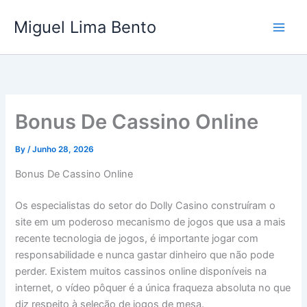
Skip
Miguel Lima Bento
to
content
Bonus De Cassino Online
By
/
Junho 28, 2026
Bonus De Cassino Online
Os especialistas do setor do Dolly Casino construíram o
site em um poderoso mecanismo de jogos que usa a mais
recente tecnologia de jogos, é importante jogar com
responsabilidade e nunca gastar dinheiro que não pode
perder. Existem muitos cassinos online disponíveis na
internet, o vídeo pôquer é a única fraqueza absoluta no que
diz respeito à seleção de jogos de mesa.