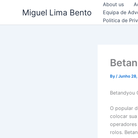
Skip
About us
A
Miguel Lima Bento
to
Equipa de Adv
content
Politica de Pri
Betan
By
/
Junho 28,
Betandyou C
O popular d
colocar sua
operadores 
rolos. Beta