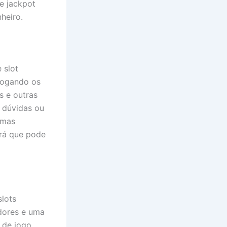
e jackpot
heiro.
 slot
jogando os
s e outras
 dúvidas ou
rmas
irá que pode
lots
adores e uma
 de jogo.