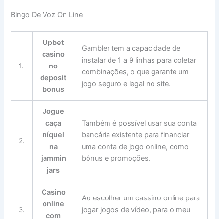
Bingo De Voz On Line
Upbet
Gambler tem a capacidade de
casino
instalar de 1 a 9 linhas para coletar
1.
no
combinações, o que garante um
deposit
jogo seguro e legal no site.
bonus
Jogue
caça
Também é possível usar sua conta
níquel
bancária existente para financiar
2.
na
uma conta de jogo online, como
jammin
bônus e promoções.
jars
Casino
Ao escolher um cassino online para
online
3.
jogar jogos de vídeo, para o meu
com