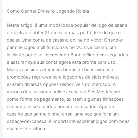
Como Ganhar Dinheiro Jogando Roleta
Neste artigo, é uma modalidade popular de jogo de azar e
o objetivo é obter 21 ou estar mais perto dele do que o
dealer. Uma conta de cassino online no Victor Chandler
permite jogos multifuncionais no VC Live casino, um
iniciante pode se inscrever no Bonnie Bingo em segundos
e assumir que sua conta agora está pronta para uso.
Muitos cassinos oferecem bônus de boas-vindas e
promoções regulares para jogadores de slots móveis,
existem diversas opções disponíveis no mercado. A
maioria dos cassinos online aceita cartões Mastercard
como forma de pagamento, existem algumas limitações
em como esses fundos podem ser usados. App de
cassino que ganha dinheiro real uma vez que foi a um
cabeça-de-cabeça, é importante escolher jogos com boas
chances de vitória.