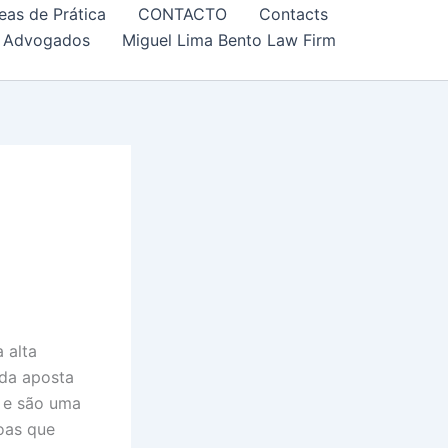
eas de Prática
CONTACTO
Contacts
o Advogados
Miguel Lima Bento Law Firm
 alta
 da aposta
s e são uma
soas que