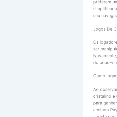
preferem um
simplificad
seu navegad
Jogos De Ca
Os jogadore
ser manipul
Novamente,
de boas-vin
Como jogar 
Ao observar
cristalino 
para ganhar
aceitam Pa
aposta em u