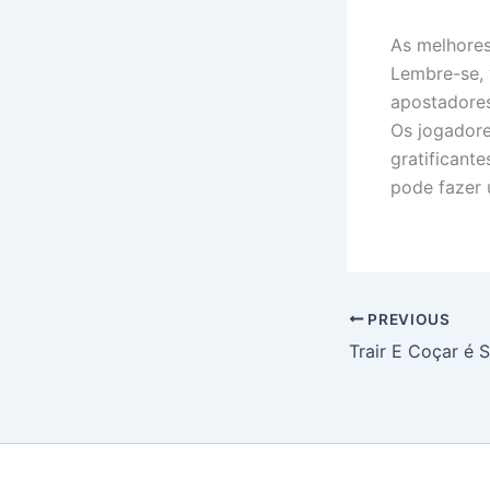
As melhores
Lembre-se, 
apostadores
Os jogadore
gratificante
pode fazer 
PREVIOUS