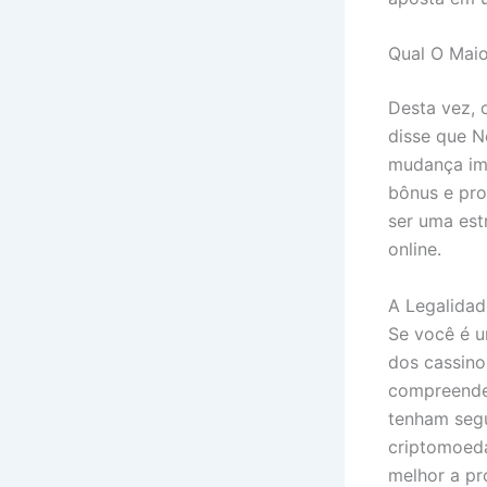
Qual O Mai
Desta vez, 
disse que N
mudança im
bônus e pro
ser uma est
online.
A Legalidad
Se você é u
dos cassino
compreendem
tenham segu
criptomoeda
melhor a pr