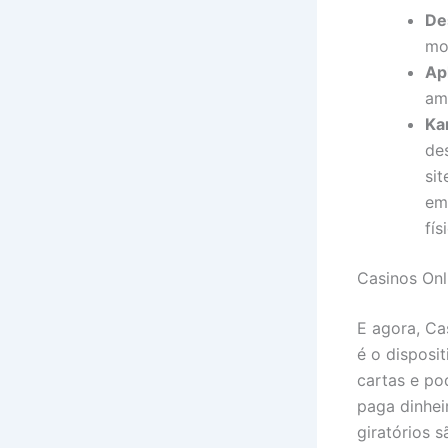
De
mo
Ap
am
Ka
de
sit
em
fís
Casinos Onl
E agora, Cas
é o disposit
cartas e po
paga dinhei
giratórios 