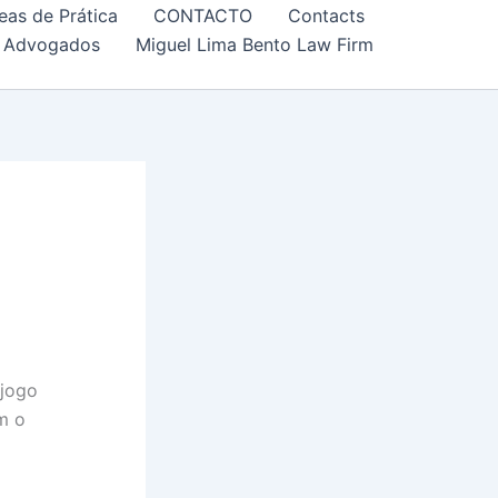
eas de Prática
CONTACTO
Contacts
o Advogados
Miguel Lima Bento Law Firm
 jogo
om o